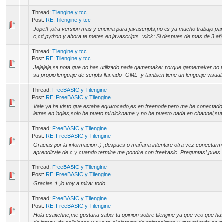
Thread:
Tilengine y tcc
Post:
RE: Tilengine y tcc
Jope!! ,otra version mas y encima para javascripts,no es ya mucho trabajo par
c,c#,python y ahora te metes en javascripts. :sick: Si despues de mas de 3 años
Thread:
Tilengine y tcc
Post:
RE: Tilengine y tcc
Jejejeje,se nota que no has utilizado nada gamemaker porque gamemaker no uti
su propio lenguaje de scripts llamado "GML" y tambien tiene un lenguaje visual. 
Thread:
FreeBASIC y Tilengine
Post:
RE: FreeBASIC y Tilengine
Vale ya he visto que estaba equivocado,es en freenode pero me he conectado
letras en ingles,solo he pueto mi nickname y no he puesto nada en channel,su
Thread:
FreeBASIC y Tilengine
Post:
RE: FreeBASIC y Tilengine
Gracias por la informacion :) ,despues o mañana intentare otra vez conectar
aprendizaje de c y cuando termine me pondre con freebasic. Preguntas!,pues y
Thread:
FreeBASIC y Tilengine
Post:
RE: FreeBASIC y Tilengine
Gracias :) ,lo voy a mirar todo.
Thread:
FreeBASIC y Tilengine
Post:
RE: FreeBASIC y Tilengine
Hola csanchnc,me gustaria saber tu opinion sobre tilengine ya que veo que has