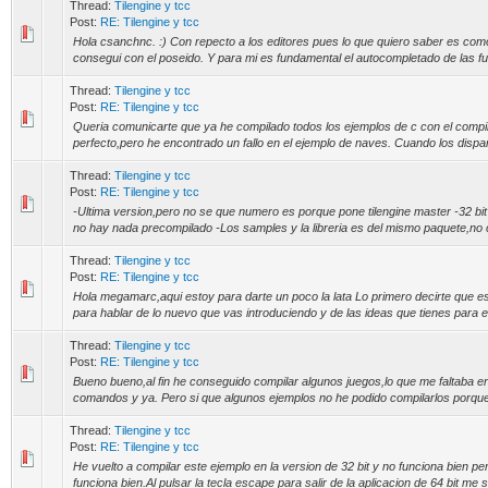
Thread:
Tilengine y tcc
Post:
RE: Tilengine y tcc
Hola csanchnc. :) Con repecto a los editores pues lo que quiero saber es com
consegui con el poseido. Y para mi es fundamental el autocompletado de las fu
Thread:
Tilengine y tcc
Post:
RE: Tilengine y tcc
Queria comunicarte que ya he compilado todos los ejemplos de c con el compil
perfecto,pero he encontrado un fallo en el ejemplo de naves. Cuando los disparo
Thread:
Tilengine y tcc
Post:
RE: Tilengine y tcc
-Ultima version,pero no se que numero es porque pone tilengine master -32 bi
no hay nada precompilado -Los samples y la libreria es del mismo paquete,no c
Thread:
Tilengine y tcc
Post:
RE: Tilengine y tcc
Hola megamarc,aqui estoy para darte un poco la lata Lo primero decirte que es
para hablar de lo nuevo que vas introduciendo y de las ideas que tienes para el 
Thread:
Tilengine y tcc
Post:
RE: Tilengine y tcc
Bueno bueno,al fin he conseguido compilar algunos juegos,lo que me faltaba era
comandos y ya. Pero si que algunos ejemplos no he podido compilarlos porque
Thread:
Tilengine y tcc
Post:
RE: Tilengine y tcc
He vuelto a compilar este ejemplo en la version de 32 bit y no funciona bien per
funciona bien.Al pulsar la tecla escape para salir de la aplicacion de 64 bit me sa