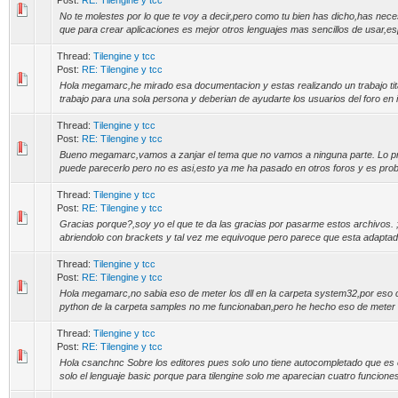
Post:
RE: Tilengine y tcc
No te molestes por lo que te voy a decir,pero como tu bien has dicho,has nec
que para crear aplicaciones es mejor otros lenguajes mas sencillos de usar,es
Thread:
Tilengine y tcc
Post:
RE: Tilengine y tcc
Hola megamarc,he mirado esa documentacion y estas realizando un trabajo ti
trabajo para una sola persona y deberian de ayudarte los usuarios del foro en i
Thread:
Tilengine y tcc
Post:
RE: Tilengine y tcc
Bueno megamarc,vamos a zanjar el tema que no vamos a ninguna parte. Lo pri
puede parecerlo pero no es asi,esto ya me ha pasado en otros foros y es prob
Thread:
Tilengine y tcc
Post:
RE: Tilengine y tcc
Gracias porque?,soy yo el que te da las gracias por pasarme estos archivos. 
abriendolo con brackets y tal vez me equivoque pero parece que esta adaptado 
Thread:
Tilengine y tcc
Post:
RE: Tilengine y tcc
Hola megamarc,no sabia eso de meter los dll en la carpeta system32,por eso
python de la carpeta samples no me funcionaban,pero he hecho eso de meter lo
Thread:
Tilengine y tcc
Post:
RE: Tilengine y tcc
Hola csanchnc Sobre los editores pues solo uno tiene autocompletado que es 
solo el lenguaje basic porque para tilengine solo me aparecian cuatro funciones