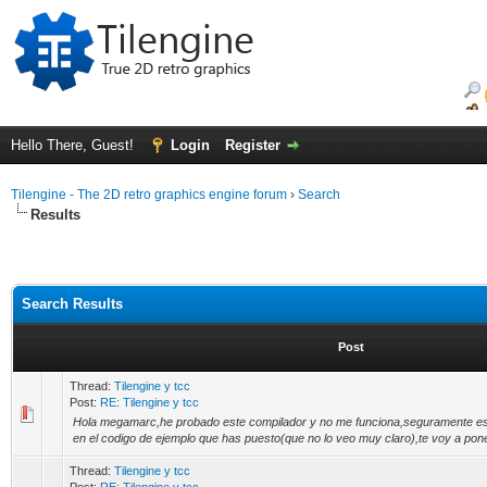
Hello There, Guest!
Login
Register
Tilengine - The 2D retro graphics engine forum
›
Search
Results
Search Results
Post
Thread:
Tilengine y tcc
Post:
RE: Tilengine y tcc
Hola megamarc,he probado este compilador y no me funciona,seguramente e
en el codigo de ejemplo que has puesto(que no lo veo muy claro),te voy a pone
Thread:
Tilengine y tcc