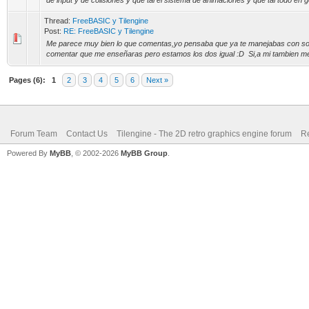
de input y de colisiones y que tal el sistema de animaciones y que tal todo en g
Thread:
FreeBASIC y Tilengine
Post:
RE: FreeBASIC y Tilengine
Me parece muy bien lo que comentas,yo pensaba que ya te manejabas con soltu
comentar que me enseñaras pero estamos los dos igual :D Si,a mi tambien me gu
Pages (6):
1
2
3
4
5
6
Next »
Forum Team
Contact Us
Tilengine - The 2D retro graphics engine forum
Re
Powered By
MyBB
, © 2002-2026
MyBB Group
.