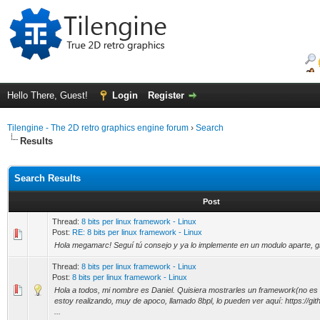
Hello There, Guest!
Login
Register
Tilengine - The 2D retro graphics engine forum
›
Search
Results
Search Results
Post
Thread:
8 bits per linux framework - Linux
Post:
RE: 8 bits per linux framework - Linux
Hola megamarc! Seguí tú consejo y ya lo implemente en un modulo aparte, g
Thread:
8 bits per linux framework - Linux
Post:
8 bits per linux framework - Linux
Hola a todos, mi nombre es Daniel. Quisiera mostrarles un framework(no e
estoy realizando, muy de apoco, llamado 8bpl, lo pueden ver aquí: https://gi
...