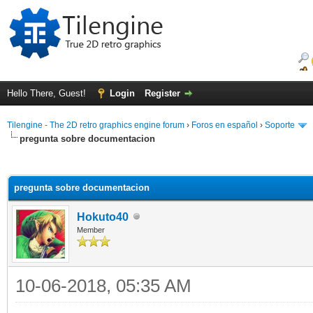
Hello There, Guest!
Login
Register
Tilengine - The 2D retro graphics engine forum
›
Foros en español
›
Soporte
pregunta sobre documentacion
ge
pregunta sobre documentacion
Hokuto40
Member
10-06-2018, 05:35 AM