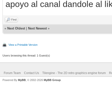
apoyo al canal dandole al li
Find
«
Next Oldest
|
Next Newest
»
View a Printable Version
Users browsing this thread: 1 Guest(s)
Forum Team
Contact Us
Tilengine - The 2D retro graphics engine forum
Re
Powered By
MyBB
, © 2002-2026
MyBB Group
.