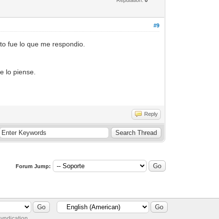
#9
sto fue lo que me respondio.
e lo piense.
Reply
Forum Jump:
yndication