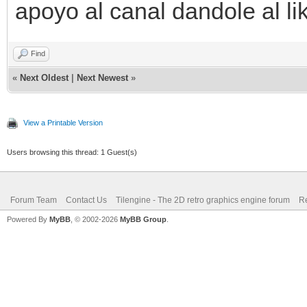
apoyo al canal dandole al li
Find
«
Next Oldest
|
Next Newest
»
View a Printable Version
Users browsing this thread: 1 Guest(s)
Forum Team
Contact Us
Tilengine - The 2D retro graphics engine forum
Re
Powered By
MyBB
, © 2002-2026
MyBB Group
.