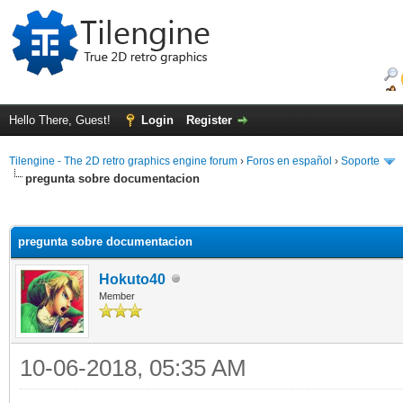
Hello There, Guest!
Login
Register
Tilengine - The 2D retro graphics engine forum
›
Foros en español
›
Soporte
pregunta sobre documentacion
ge
pregunta sobre documentacion
Hokuto40
Member
10-06-2018, 05:35 AM