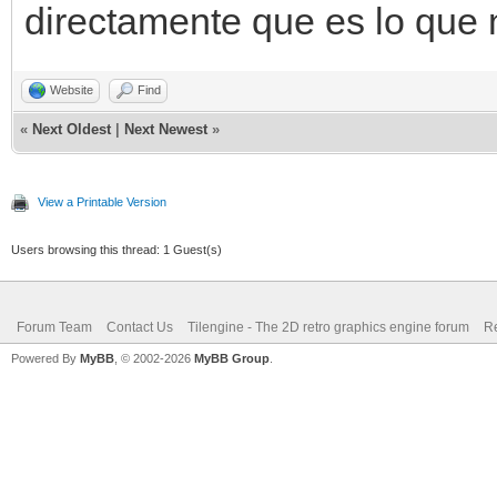
directamente que es lo que 
Website
Find
«
Next Oldest
|
Next Newest
»
View a Printable Version
Users browsing this thread: 1 Guest(s)
Forum Team
Contact Us
Tilengine - The 2D retro graphics engine forum
Re
Powered By
MyBB
, © 2002-2026
MyBB Group
.