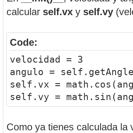
calcular
self.vx
y
self.vy
(vel
Code:
velocidad = 3
angulo = self.getAngl
self.vx = math.cos(an
self.vy = math.sin(an
Como ya tienes calculada la 