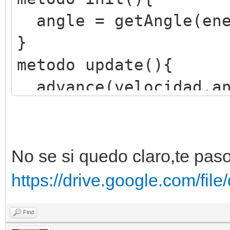
angle = getAngle(ene
}
metodo update(){
advance(velocidad,an
}
No se si quedo claro,te paso 
https://drive.google.com/fil
Find