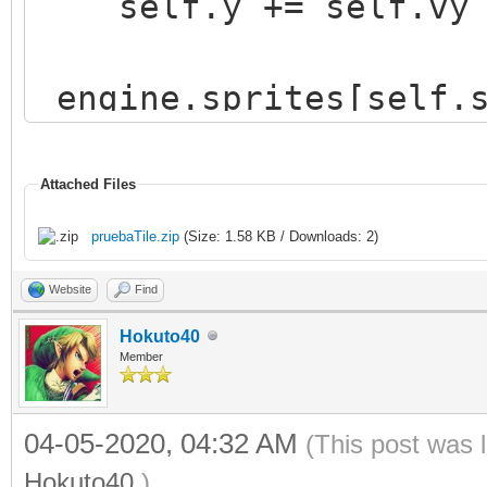
self.y += self.vy
engine.sprites[self.s
(self.x),int(self.y))
Attached Files
pruebaTile.zip
(Size: 1.58 KB / Downloads: 2)
Website
Find
Hokuto40
Member
04-05-2020, 04:32 AM
(This post was 
Hokuto40
.)