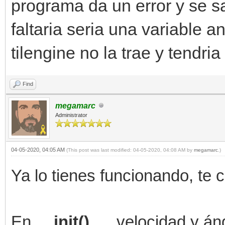
programa da un error y se s
faltaria seria una variable a
tilengine no la trae y tendri
Find
megamarc
Administrator
04-05-2020, 04:05 AM
(This post was last modified: 04-05-2020, 04:08 AM by
megamarc
.)
Ya lo tienes funcionando, te
En
__init()__
, velocidad y án