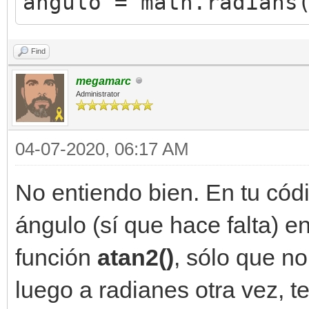
angulo = math.radians
Find
megamarc
Administrator
04-07-2020, 06:17 AM
No entiendo bien. En tu cód
ángulo (sí que hace falta) e
función
atan2()
, sólo que no
luego a radianes otra vez, t