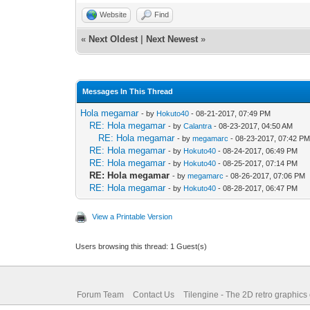
Website
Find
«
Next Oldest
|
Next Newest
»
Messages In This Thread
Hola megamar
- by
Hokuto40
- 08-21-2017, 07:49 PM
RE: Hola megamar
- by
Calantra
- 08-23-2017, 04:50 AM
RE: Hola megamar
- by
megamarc
- 08-23-2017, 07:42 P
RE: Hola megamar
- by
Hokuto40
- 08-24-2017, 06:49 PM
RE: Hola megamar
- by
Hokuto40
- 08-25-2017, 07:14 PM
RE: Hola megamar
- by
megamarc
- 08-26-2017, 07:06 PM
RE: Hola megamar
- by
Hokuto40
- 08-28-2017, 06:47 PM
View a Printable Version
Users browsing this thread: 1 Guest(s)
Forum Team
Contact Us
Tilengine - The 2D retro graphics