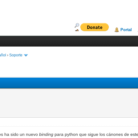
Portal
añol
›
Soporte
nes ha sido un nuevo
binding
para python que sigue los cánones de est