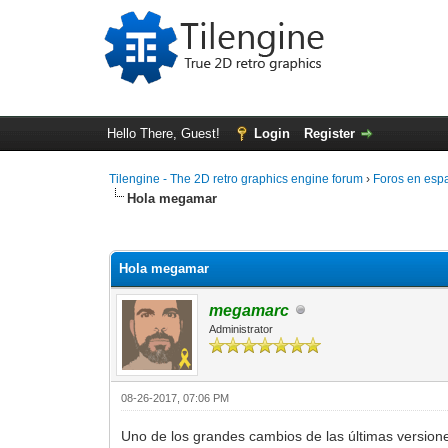
Hello There, Guest!
Login
Register
Tilengine - The 2D retro graphics engine forum
›
Foros en esp
Hola megamar
0 Vote(s) - 0 Average
1
2
3
4
5
Hola megamar
megamarc
Administrator
08-26-2017, 07:06 PM
Uno de los grandes cambios de las últimas versio