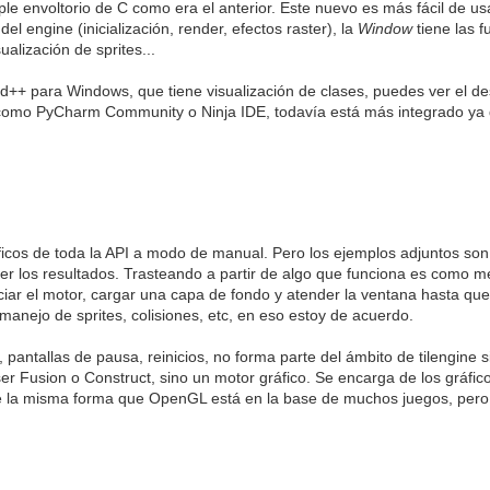
le envoltorio de C como era el anterior. Este nuevo es más fácil de usa
l engine (inicialización, render, efectos raster), la
Window
tiene las 
sualización de sprites...
d++ para Windows, que tiene visualización de clases, puedes ver el des
 como PyCharm Community o Ninja IDE, todavía está más integrado ya 
icos de toda la API a modo de manual. Pero los ejemplos adjuntos son 
 los resultados. Trasteando a partir de algo que funciona es como me
ar el motor, cargar una capa de fondo y atender la ventana hasta que 
manejo de sprites, colisiones, etc, en eso estoy de acuerdo.
ntallas de pausa, reinicios, no forma parte del ámbito de tilengine 
r Fusion o Construct, sino un motor gráfico. Se encarga de los gráfic
e la misma forma que OpenGL está en la base de muchos juegos, pero 