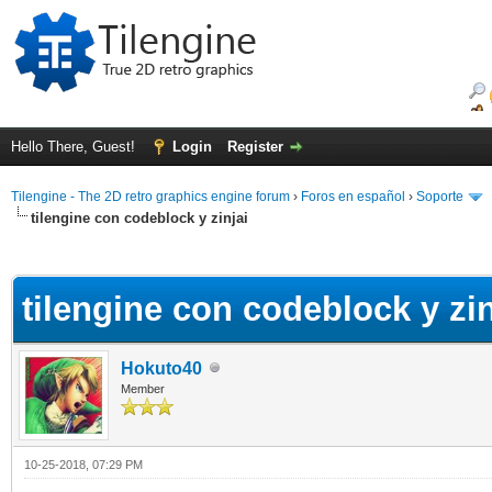
Hello There, Guest!
Login
Register
Tilengine - The 2D retro graphics engine forum
›
Foros en español
›
Soporte
tilengine con codeblock y zinjai
ge
tilengine con codeblock y zin
Hokuto40
Member
10-25-2018, 07:29 PM