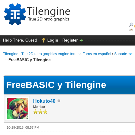
Hello There, Guest!
Login
Register
Tilengine - The 2D retro graphics engine forum
›
Foros en español
›
Soporte
FreeBASIC y Tilengine
ge
FreeBASIC y Tilengine
Hokuto40
Member
10-29-2018, 08:57 PM