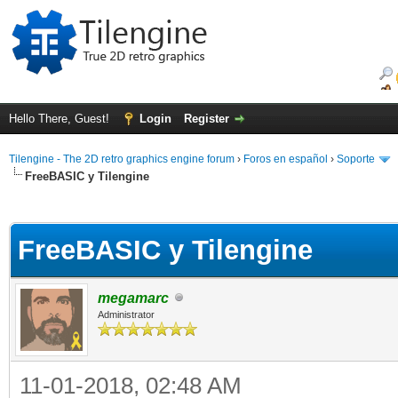
Hello There, Guest!
Login
Register
Tilengine - The 2D retro graphics engine forum
›
Foros en español
›
Soporte
FreeBASIC y Tilengine
ge
FreeBASIC y Tilengine
megamarc
Administrator
11-01-2018, 02:48 AM