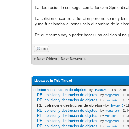
La destrucion lo consegui con la funcion Sprite.disa
La colision encontre la funcion pero no se muy bi
y me funcionaba al poner solo el nombre de la clase 
De que forma voy a poder hacer una colision si no 
Find
«
Next Oldest
|
Next Newest
»
Messages In This Thread
colision y destrucion de objetos
- by
Hokuto40
- 11-07-2018, 
RE: colision y destrucion de objetos
- by
megamarc
- 11-
RE: colision y destrucion de objetos
- by
Hokuto40
- 11-0
RE: colision y destrucion de objetos
- by
Hokuto40
- 1
RE: colision y destrucion de objetos
- by
megamarc
- 11-
RE: colision y destrucion de objetos
- by
Hokuto40
- 11-0
RE: colision y destrucion de objetos
- by
megamarc
- 11-
RE: colision y destrucion de objetos
- by
Hokuto40
- 11-0