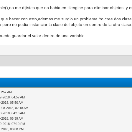
ble(),no me dijistes que no habia en tilengine para eliminar objetos, y
en que hacer con esto,ademas me surgio un problema.Yo cree dos clases
pero no podia instanciar la clase del objeto en dentro de la otra clase
puedo guardar el valor dentro de una variable.
01:57 AM
07-2018, 04:57 AM
7-2018, 05:50 AM
1-08-2018, 02:18 AM
08-2018, 04:16 AM
8-2018, 06:39 AM
09-2018, 07:10 PM
9-2018, 08:08 PM