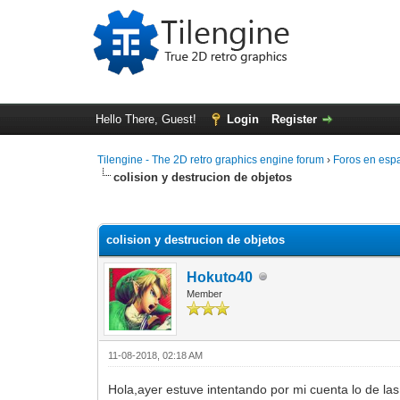
Hello There, Guest!
Login
Register
Tilengine - The 2D retro graphics engine forum
›
Foros en esp
colision y destrucion de objetos
0 Vote(s) - 0 Average
1
2
3
4
5
colision y destrucion de objetos
Hokuto40
Member
11-08-2018, 02:18 AM
Hola,ayer estuve intentando por mi cuenta lo de las 