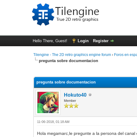
Hello There, Guest!
Login
Register
Tilengine - The 2D retro graphics engine forum
›
Foros en esp
pregunta sobre documentacion
0 Vote(s) - 0 Average
1
2
3
4
5
pregunta sobre documentacion
Hokuto40
Member
11-06-2018, 01:18 AM
Hola megamarc,le pregunte a la persona del canal de