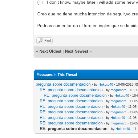
("Hi. I don't know, maybe later i will add some new v
Creo que no tiene mucha intencion de seguir,yo creo
Podrias comentar en el foro en ingles que se lo pid
Find
«
Next Oldest
|
Next Newest
»
Messages In This Thread
pregunta sobre documentacion
- by
Hokuto40
- 10-06-2018, 0
RE: pregunta sobre documentacion
- by
megamarc
- 10-0
RE: pregunta sobre documentacion
- by
Hokuto40
- 10-
RE: pregunta sobre documentacion
- by
megamarc
- 11-0
RE: pregunta sobre documentacion
- by
Hokuto40
- 11-05
RE: pregunta sobre documentacion
- by
megamarc
- 11-0
RE: pregunta sobre documentacion
- by
Hokuto40
- 11-05
RE: pregunta sobre documentacion
- by
megamarc
- 11-0
RE: pregunta sobre documentacion
- by
Hokuto40
- 11