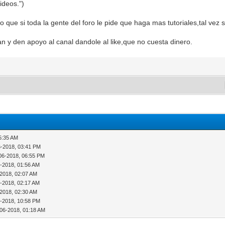
ideos. ")
 que si toda la gente del foro le pide que haga mas tutoriales,tal vez s
an y den apoyo al canal dandole al like,que no cuesta dinero.
5:35 AM
6-2018, 03:41 PM
06-2018, 06:55 PM
5-2018, 01:56 AM
-2018, 02:07 AM
5-2018, 02:17 AM
-2018, 02:30 AM
5-2018, 10:58 PM
-06-2018, 01:18 AM