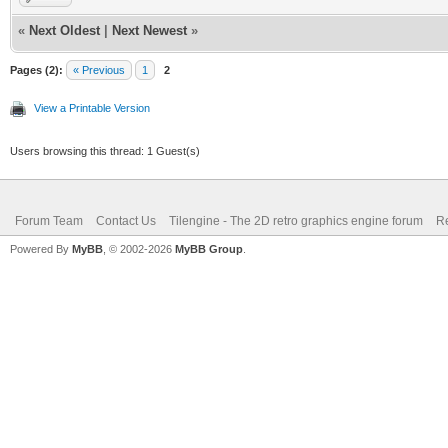
«
Next Oldest
|
Next Newest
»
Pages (2):
« Previous
1
2
View a Printable Version
Users browsing this thread: 1 Guest(s)
Forum Team
Contact Us
Tilengine - The 2D retro graphics engine forum
Re
Powered By
MyBB
, © 2002-2026
MyBB Group
.