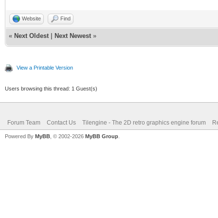
Website
Find
«
Next Oldest
|
Next Newest
»
View a Printable Version
Users browsing this thread: 1 Guest(s)
Forum Team
Contact Us
Tilengine - The 2D retro graphics engine forum
Re
Powered By
MyBB
, © 2002-2026
MyBB Group
.