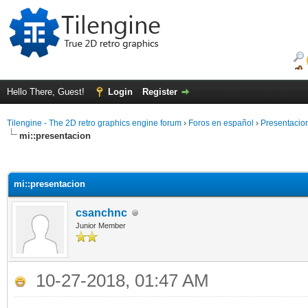
Hello There, Guest!
Login
Register
Tilengine - The 2D retro graphics engine forum
›
Foros en español
›
Presentacio
mi::presentacion
ge
mi::presentacion
csanchnc
Junior Member
10-27-2018, 01:47 AM