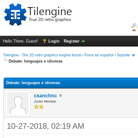
Hello There, Guest!
Login
Register
Tilengine - The 2D retro graphics engine forum
›
Foros en español
›
Soporte
Debate: lenguajes e idiomas
ge
Debate: lenguajes e idiomas
csanchnc
Junior Member
10-27-2018, 02:19 AM