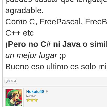
agradable.
Como C, FreePascal, FreeBas
C++ etc
¡
P
ero no
C# ni Jav
a o sim
un mejor lugar
;p
Bueno eso ultimo es solo mi
Find
Hokuto40
Member