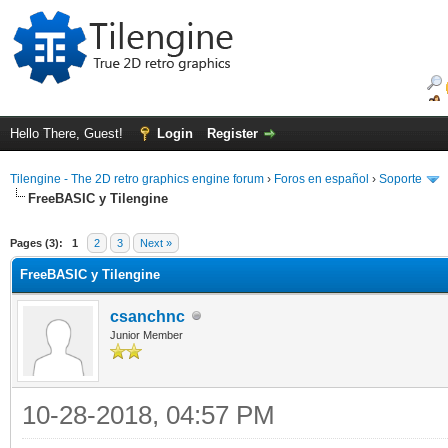
Hello There, Guest!
Login
Register
Tilengine - The 2D retro graphics engine forum
›
Foros en español
›
Soporte
FreeBASIC y Tilengine
ge
Pages (3):
1
2
3
Next »
FreeBASIC y Tilengine
csanchnc
Junior Member
10-28-2018, 04:57 PM