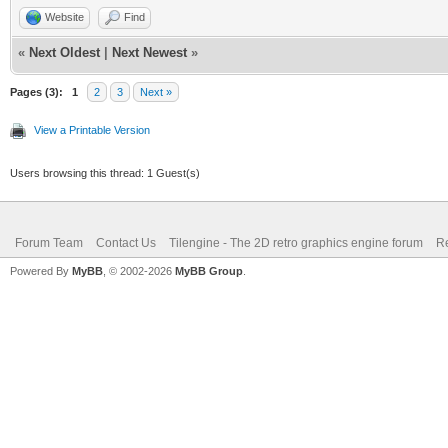
Website
Find
«
Next Oldest
|
Next Newest
»
Pages (3):
1
2
3
Next »
View a Printable Version
Users browsing this thread: 1 Guest(s)
Forum Team
Contact Us
Tilengine - The 2D retro graphics engine forum
Re
Powered By
MyBB
, © 2002-2026
MyBB Group
.