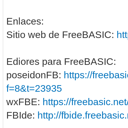
Enlaces:
Sitio web de FreeBASIC:
ht
Ediores para FreeBASIC:
poseidonFB:
https://freebas
f=8&t=23935
wxFBE:
https://freebasic.ne
FBIde:
http://fbide.freebasic.