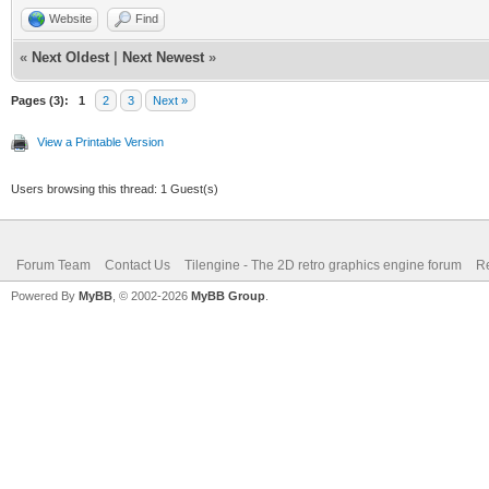
Website
Find
«
Next Oldest
|
Next Newest
»
Pages (3):
1
2
3
Next »
View a Printable Version
Users browsing this thread: 1 Guest(s)
Forum Team
Contact Us
Tilengine - The 2D retro graphics engine forum
Re
Powered By
MyBB
, © 2002-2026
MyBB Group
.