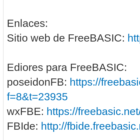
Enlaces:
Sitio web de FreeBASIC:
ht
Ediores para FreeBASIC:
poseidonFB:
https://freebas
f=8&t=23935
wxFBE:
https://freebasic.ne
FBIde:
http://fbide.freebasic.