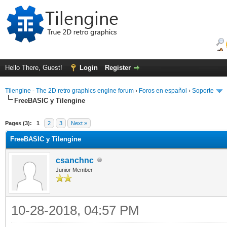
Hello There, Guest!
Login
Register
Tilengine - The 2D retro graphics engine forum
›
Foros en español
›
Soporte
FreeBASIC y Tilengine
ge
Pages (3):
1
2
3
Next »
FreeBASIC y Tilengine
csanchnc
Junior Member
10-28-2018, 04:57 PM