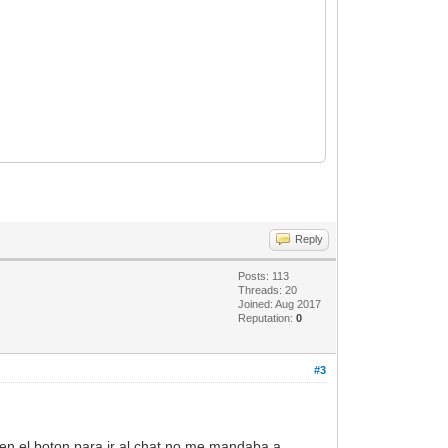
Reply
Posts: 113
Threads: 20
Joined: Aug 2017
Reputation:
0
#3
 en el boton para ir al chat no me mandaba a