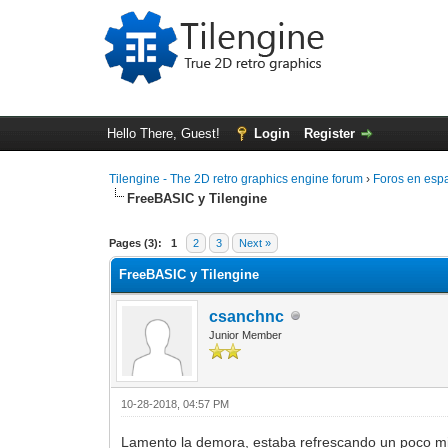
Hello There, Guest!
Login
Register
Tilengine - The 2D retro graphics engine forum
›
Foros en esp
FreeBASIC y Tilengine
0 Vote(s) - 0 Average
1
2
3
4
5
Pages (3):
1
2
3
Next »
FreeBASIC y Tilengine
csanchnc
Junior Member
10-28-2018, 04:57 PM
Lamento la demora, estaba refrescando un poco mi