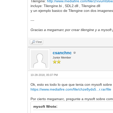
Tilengine:
http://www.mediafire.com/file/2rxvumts6w..
incluye: Tilengine.bi , SDL2.dll , Tilengine.dll
y un ejemplo basico de Tilengine con dos imagene
---
Gracias a megamarc por crear tilengine y a mysoft
Find
csanchnc
Junior Member
10-28-2018, 05:07 PM
Ok, esto es todo lo que que tenia con mysoft sobre
https://www.mediafire.com/file/chze8yds5...r.rar/file
Por cierto megamarc, pregunte a mysoft sobre como
mysoft Wrote: