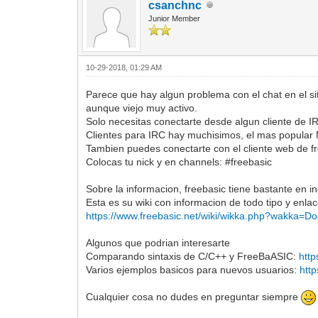
csanchnc
Junior Member
10-29-2018, 01:29 AM
Parece que hay algun problema con el chat en el 
aunque viejo muy activo.
Solo necesitas conectarte desde algun cliente de I
Clientes para IRC hay muchisimos, el mas popular 
Tambien puedes conectarte con el cliente web de 
Colocas tu nick y en channels: #freebasic
Sobre la informacion, freebasic tiene bastante en i
Esta es su wiki con informacion de todo tipo y enla
https://www.freebasic.net/wiki/wikka.php?wakka=D
Algunos que podrian interesarte
Comparando sintaxis de C/C++ y FreeBaASIC:
http
Varios ejemplos basicos para nuevos usuarios:
htt
Cualquier cosa no dudes en preguntar siempre