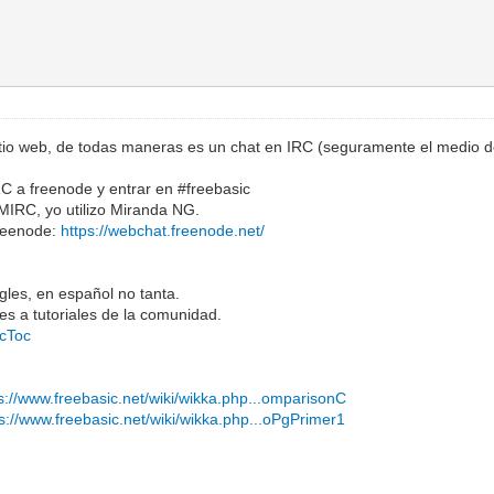
sitio web, de todas maneras es un chat en IRC (seguramente el medio
RC a freenode y entrar en #freebasic
MIRC, yo utilizo Miranda NG.
freenode:
https://webchat.freenode.net/
ngles, en español no tanta.
ces a tutoriales de la comunidad.
ocToc
s://www.freebasic.net/wiki/wikka.php...omparisonC
ps://www.freebasic.net/wiki/wikka.php...oPgPrimer1