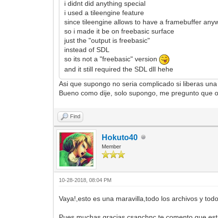
i didnt did anything special
i used a tileengine feature
since tileengine allows to have a framebuffer an
so i made it be on freebasic surface
just the "output is freebasic"
instead of SDL
so its not a "freebasic" version
and it still required the SDL dll hehe
Asi que supongo no seria complicado si liberas una 
Bueno como dije, solo supongo, me pregunto que o
Find
Hokuto40
Member
10-28-2018, 08:04 PM
Vaya!,esto es una maravilla,todo los archivos y to
Pues muchas gracias csanchnc,te comento que estuve