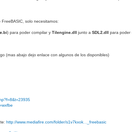
e FreeBASIC, solo necesitamos:
e.bi
) para poder compilar y
Tilengine.dll
junto a
SDL2.dll
para poder 
codigo (mas abajo dejo enlace con algunos de los disponibles)
.php?f=8&t=23935
it=wxfbe
nte:
http://www.mediafire.com/folder/s1v7kxok..._freebasic