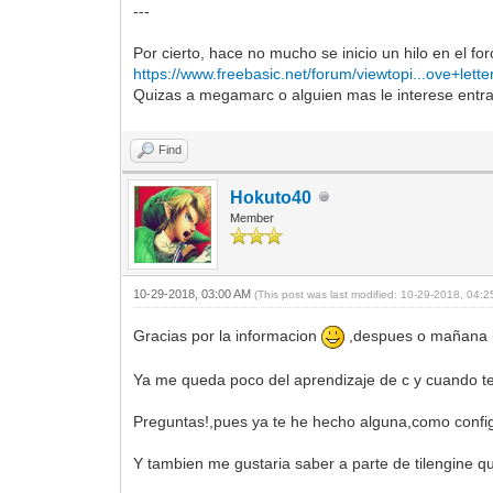
---
Por cierto, hace no mucho se inicio un hilo en el 
https://www.freebasic.net/forum/viewtopi...ove+lette
Quizas a megamarc o alguien mas le interese entr
Find
Hokuto40
Member
10-29-2018, 03:00 AM
(This post was last modified: 10-29-2018, 04:
Gracias por la informacion
,despues o mañana i
Ya me queda poco del aprendizaje de c y cuando t
Preguntas!,pues ya te he hecho alguna,como confi
Y tambien me gustaria saber a parte de tilengine qu