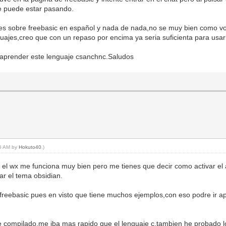
e puede estar pasando.
les sobre freebasic en español y nada de nada,no se muy bien como v
guajes,creo que con un repaso por encima ya seria suficienta para usar
aprender este lenguaje csanchnc.Saludos
16 AM by
Hokuto40
.)
 y el wx me funciona muy bien pero me tienes que decir como activar e
ar el tema obsidian.
a freebasic pues en visto que tiene muchos ejemplos,con eso podre ir 
 compilado,me iba mas rapido que el lenguaje c,tambien he probado lo 