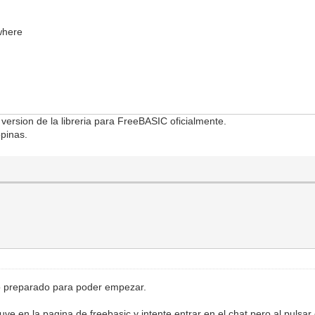
ywhere
version de la libreria para FreeBASIC oficialmente.
pinas.
do preparado para poder empezar.
 en la pagina de freebasic y intente entrar en el chat pero al pulsar