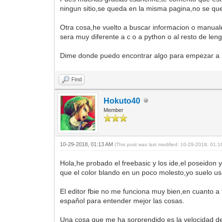
ningun sitio,se queda en la misma pagina,no se qu
Otra cosa,he vuelto a buscar informacion o manua
sera muy diferente a c o a python o al resto de len
Dime donde puedo encontrar algo para empezar a 
Find
Hokuto40
Member
10-29-2018, 01:13 AM
(This post was last modified: 10-29-2018, 01:
Hola,he probado el freebasic y los ide,el poseidon
que el color blando en un poco molesto,yo suelo us
El editor fbie no me funciona muy bien,en cuanto 
español para entender mejor las cosas.
Una cosa que me ha sorprendido es la velocidad de