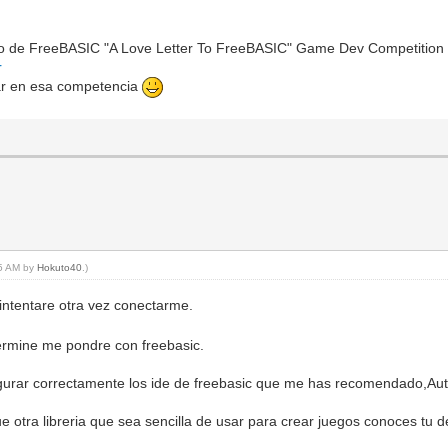
foro de FreeBASIC "A Love Letter To FreeBASIC" Game Dev Competition 
r
ar en esa competencia
25 AM by
Hokuto40
.)
ntentare otra vez conectarme.
ermine me pondre con freebasic.
gurar correctamente los ide de freebasic que me has recomendado,Auto
e otra libreria que sea sencilla de usar para crear juegos conoces tu d