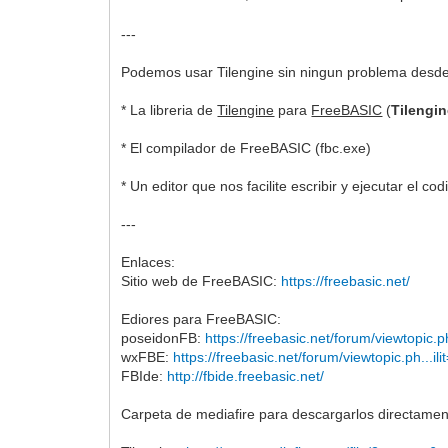
---
Podemos usar Tilengine sin ningun problema desd
* La libreria de
Tilengine
para
FreeBASIC
(
Tilengin
* El compilador de FreeBASIC (fbc.exe)
* Un editor que nos facilite escribir y ejecutar el 
---
Enlaces:
Sitio web de FreeBASIC:
https://freebasic.net/
Ediores para FreeBASIC:
poseidonFB:
https://freebasic.net/forum/viewtopic
wxFBE:
https://freebasic.net/forum/viewtopic.ph...il
FBIde:
http://fbide.freebasic.net/
Carpeta de mediafire para descargarlos directame