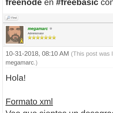
freenode
en
#freebasic
con
Find
megamarc
Administrator
10-31-2018, 08:10 AM
(This post was 
megamarc
.)
Hola!
Formato xml