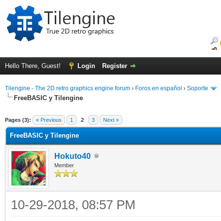
Hello There, Guest!
Login
Register
Tilengine - The 2D retro graphics engine forum
›
Foros en español
›
Soporte
FreeBASIC y Tilengine
ge
Pages (3):
« Previous
1
2
3
Next »
FreeBASIC y Tilengine
Hokuto40
Member
10-29-2018, 08:57 PM