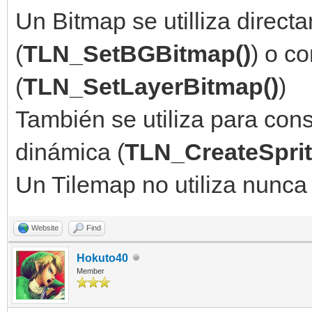
Un Bitmap se utilliza dire
(
TLN_SetBGBitmap()
) o c
(
TLN_SetLayerBitmap()
)
También se utiliza para cons
dinámica (
TLN_CreateSprit
Un Tilemap no utiliza nunca
Website
Find
Hokuto40
Member