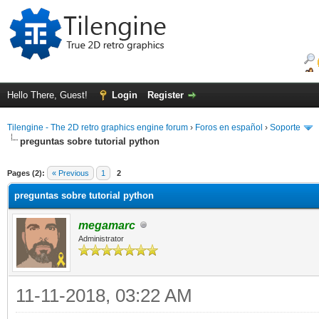
Hello There, Guest!
Login
Register
Tilengine - The 2D retro graphics engine forum
›
Foros en español
›
Soporte
preguntas sobre tutorial python
ge
Pages (2):
« Previous
1
2
preguntas sobre tutorial python
megamarc
Administrator
11-11-2018, 03:22 AM