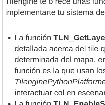
Tilengine te ofrece unas fu
implementarte tu sistema de
La función
TLN_GetLayer
detallada acerca del tile
determinada del mapa, en
función es la que usan l
TilenginePythonPlatform
interactuar col en escenar
La función
TLN_EnableSp