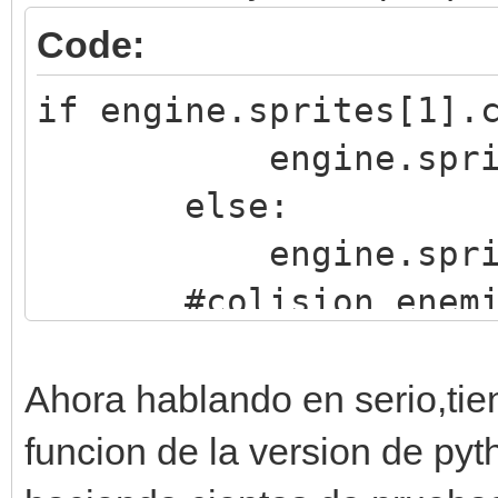
Code:
if engine.sprites[1].
engine.sprites[0
else:
engine.sprites[0
#colision enemig
if engine.sprites[
engine.sprites[0
Ahora hablando en serio,ti
else:
funcion de la version de pyt
engine.sprites[0