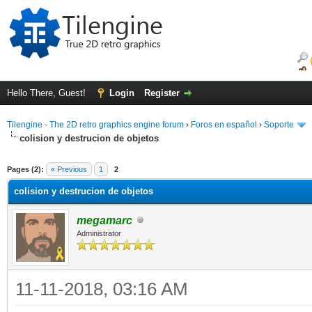
Hello There, Guest!
Login
Register
Tilengine - The 2D retro graphics engine forum
›
Foros en español
›
Soporte
colision y destrucion de objetos
ge
Pages (2):
« Previous
1
2
colision y destrucion de objetos
megamarc
Administrator
11-11-2018, 03:16 AM