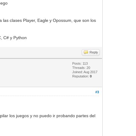
juego
ra las clases Player, Eagle y Opossum, que son los
C, C# y Python
Reply
Posts: 113
Threads: 20
Joined: Aug 2017
Reputation:
0
#3
ilar los juegos y no puedo ir probando partes del