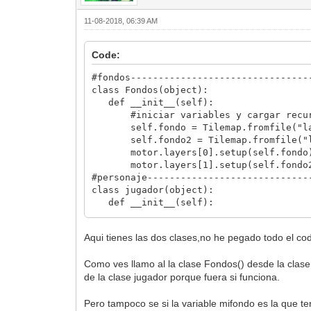
11-08-2018, 06:39 AM
Code:
#fondos--------------------------------
class Fondos(object):
def __init__(self):
#iniciar variables y cargar recur
self.fondo = Tilemap.fromfile("lay
self.fondo2 = Tilemap.fromfile("la
motor.layers[0].setup(self.fondo
motor.layers[1].setup(self.fondo
#personaje-----------------------------
class jugador(object):
def __init__(self):
#iniciar variables y cargar recur
self.x = 60
Aqui tienes las dos clases,no he pegado todo el cod
self.y = 186
self.graficos = Spriteset.fromfil
Como ves llamo al la clase Fondos() desde la clase
motor.sprites[0].setup(self.grafi
de la clase jugador porque fuera si funciona.
motor.sprites[0].set_position(self
self.animacionPack = SequencePack.
self.animacionParado = self.animaci
Pero tampoco se si la variable mifondo es la que ten