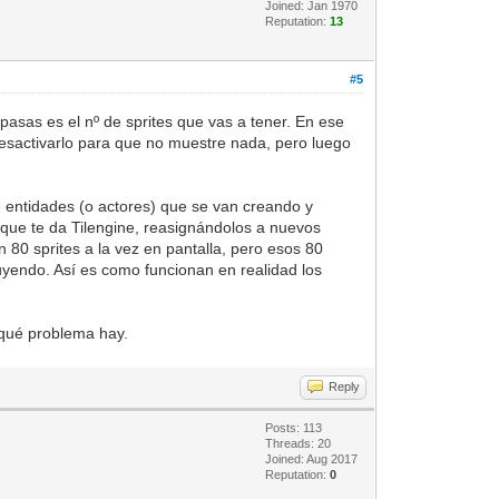
Joined: Jan 1970
Reputation:
13
#5
pasas es el nº de sprites que vas a tener. En ese
esactivarlo para que no muestre nada, pero luego
de entidades (o actores) que se van creando y
s que te da Tilengine, reasignándolos a nuevos
n 80 sprites a la vez en pantalla, pero esos 80
uyendo. Así es como funcionan en realidad los
r qué problema hay.
Reply
Posts: 113
Threads: 20
Joined: Aug 2017
Reputation:
0