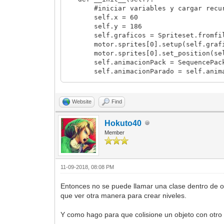
#iniciar variables y cargar recur
self.x = 60
self.y = 186
self.graficos = Spriteset.fromfil
motor.sprites[0].setup(self.grafi
motor.sprites[0].set_position(self
self.animacionPack = SequencePack.
self.animacionParado = self.animaci
motor.animations[0].set_sprite_anim
def update(self):
Website
Find
#mover objeto
if ventana.get_input(Input.RIGHT
Hokuto40
motor.sprites[0].set_position(s
Member
self.x += 2
#cambiar de lado imagen
motor.sprites[0].set_flags(0
elif ventana.get_input(Input.LEF
11-09-2018, 08:08 PM
motor.sprites[0].set_position(s
self.x -= 2
Entonces no se puede llamar una clase dentro de otr
motor.sprites[0].set_flags(Fla
que ver otra manera para crear niveles.
#destruir sprite
if ventana.get_input(Input.BUTTON
Y como hago para que colisione un objeto con otr
motor.sprites[0].disable()