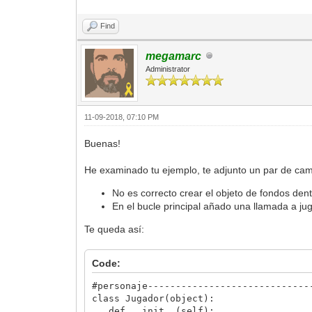
motor.animations[0].set_sprite_anim
#llamamos a la clase fondo
Find
Fondos()
def update(self):
#mover objeto
megamarc
if ventana.get_input(Input.RIGHT
Administrator
motor.sprites[0].set_position(s
self.x += 2
#cambiar de lado imagen
motor.sprites[0].set_flags(0
11-09-2018, 07:10 PM
elif ventana.get_input(Input.LEF
motor.sprites[0].set_position(s
Buenas!
self.x -= 2
motor.sprites[0].set_flags(Fla
He examinado tu ejemplo, te adjunto un par de cam
#destruir sprite
if ventana.get_input(Input.BUTTON
No es correcto crear el objeto de fondos de
motor.sprites[0].disable()
En el bucle principal añado una llamada a ju
Te queda así:
Code:
#personaje-----------------------------
class Jugador(object):
def __init__(self):