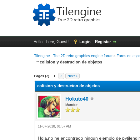
Hello There, Guest!
Login
Register
Tilengine - The 2D retro graphics engine forum
›
Foros en esp
colision y destrucion de objetos
0 Vote(s) - 0 Average
1
2
3
4
5
Pages (2):
1
2
Next »
colision y destrucion de objetos
Hokuto40
Member
11-07-2018, 01:57 AM
Hola,no he encontrado ningun ejemplo de pytilengi