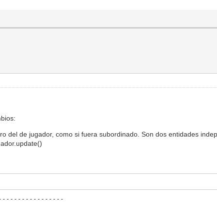
ation(0,self.animacionParado,0)
):
elf.x,self.y)
)
T):
elf.x,self.y)
gs.FLIPX)
bios:
1):
ntro del de jugador, como si fuera subordinado. Son dos entidades ind
gador.update()
-----------------