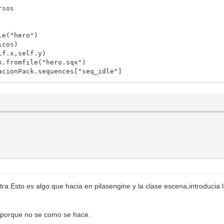
sos
e("hero")
cos)
.x,self.y)
fromfile("hero.sqx")
onPack.sequences["seq_idle"]
ation(0,self.animacionParado,0)
):
elf.x,self.y)
)
T):
elf.x,self.y)
a.Esto es algo que hacia en pilasengine y la clase escena,introducia l
gs.FLIPX)
1):
o porque no se como se hace.