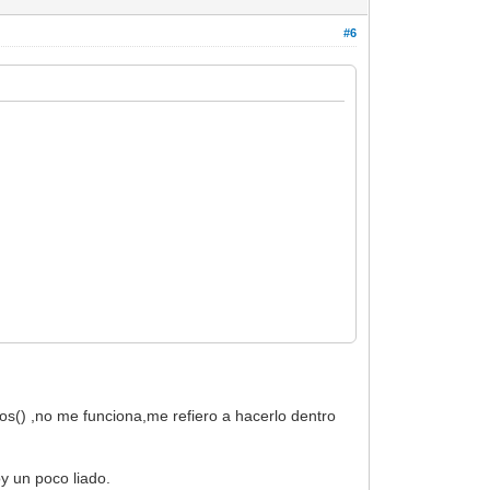
#6
os() ,no me funciona,me refiero a hacerlo dentro
oy un poco liado.