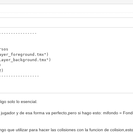
----------------
sos
er_foreground.tmx")
yer_background.tmx")
)
2)
-----------------
sos
igo solo lo esencial.
e("hero")
 jugador y de esa forma va perfecto,pero si hago esto: mifondo = Fond
cos)
.x,self.y)
fromfile("hero.sqx")
onPack.sequences["seq_idle"]
go que utilizar para hacer las colisiones con la funcion de colision,est