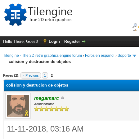
Hello There, Guest!
Login
Register
Tilengine - The 2D retro graphics engine forum
›
Foros en español
›
Soporte
colision y destrucion de objetos
ge
Pages (2):
« Previous
1
2
colision y destrucion de objetos
megamarc
Administrator
11-11-2018, 03:16 AM