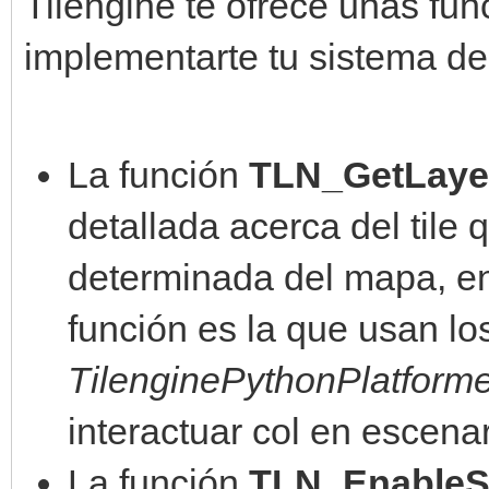
Tilengine te ofrece unas fu
implementarte tu sistema de
La función
TLN_GetLayer
detallada acerca del tile
determinada del mapa, en
función es la que usan l
TilenginePythonPlatform
interactuar col en escenar
La función
TLN_EnableSp