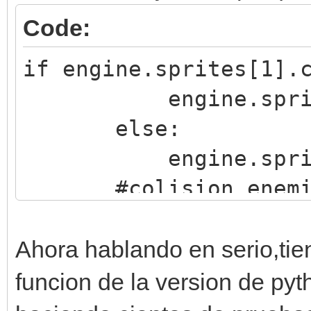
Code:
if engine.sprites[1].
engine.sprites[0
else:
engine.sprites[0
#colision enemig
if engine.sprites[
engine.sprites[0
Ahora hablando en serio,ti
else:
funcion de la version de pyt
engine.sprites[0