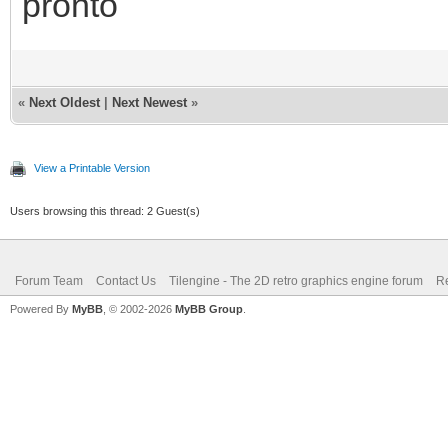
pronto
«
Next Oldest
|
Next Newest
»
View a Printable Version
Users browsing this thread: 2 Guest(s)
Forum Team
Contact Us
Tilengine - The 2D retro graphics engine forum
Re
Powered By
MyBB
, © 2002-2026
MyBB Group
.