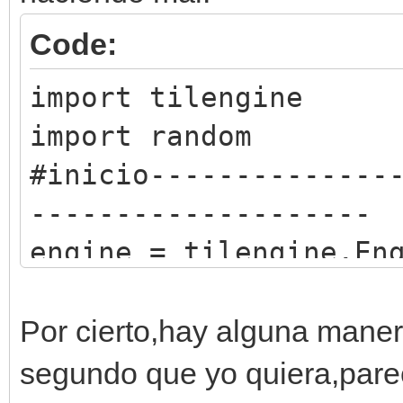
Code:
import tilengine
import random
#inicio--------------
--------------------
engine = tilengine.En
ventana = tilengine.W
ventana.disable_crt_e
Por cierto,hay alguna maner
engine.set_background
segundo que yo quiera,parec