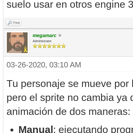
215,242))
suelo usar en otros engine 
#jugador-------------
Find
--------------------
megamarc
class Jugador(object)
Administrator
def __init__(self)
self.x = 320
03-26-2020, 03:10 AM
self.y = 420
Tu personaje se mueve por la
self.velocidad 
pero el sprite no cambia ya
#obtener el sprite
animación de dos maneras:
muchos sprites
self.sprite_id 
Manual
: ejecutando pro