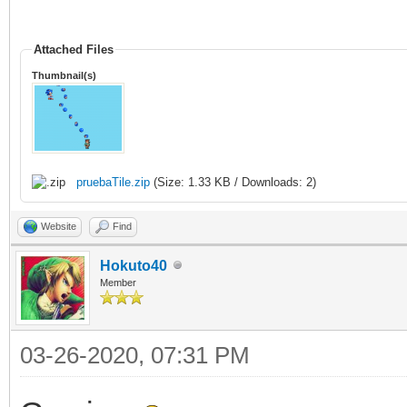
self.x = x
self.y = y
Attached Files
Thumbnail(s)
self.velocidad 
#obtener el sprite
muchos sprites
pruebaTile.zip
(Size: 1.33 KB / Downloads: 2)
self.sprite_id 
Website
Find
engine.get_available_
Hokuto40
self.imagen =
Member
tilengine.Spriteset.f
03-26-2020, 07:31 PM