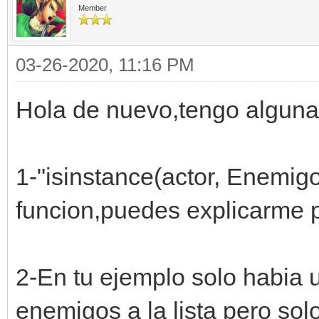
Member
(True)
03-26-2020, 11:16 PM
def update(self):
Hola de nuevo,tengo alguna
self.mover()
self.eliminar(
1-"isinstance(actor, Enemigo
def mover(self):
funcion,puedes explicarme p
engine.sprites[self.s
2-En tu ejemplo solo habia 
f.x,self.y)
enemigos a la lista pero sol