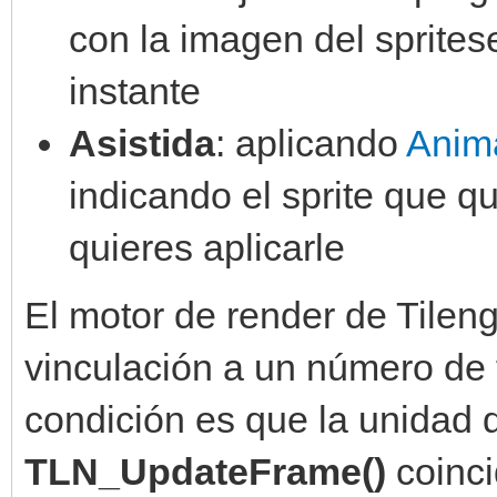
engine.get_available_
con la imagen del sprite
self.imagen =
instante
tilengine.Spriteset.f
Asistida
: aplicando
Anima
indicando el sprite que q
engine.sprites[self.s
quieres aplicarle
n)
El motor de render de Tilen
vinculación a un número de 
engine.sprites[self.s
f.x,self.y)
condición es que la unidad
TLN_UpdateFrame()
coinci