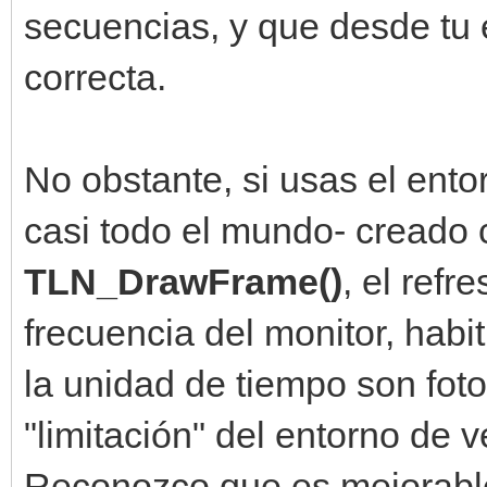
engine.sprites[self.s
secuencias, y que desde tu e
correcta.
engine.sprites[self.s
(True)
No obstante, si usas el ent
self.disparo_jug
casi todo el mundo- creado
DisparoJugador(self.x
TLN_DrawFrame()
, el refr
frecuencia del monitor, hab
def update(self):
la unidad de tiempo son fot
self.mover()
self.colision(
"limitación" del entorno de 
self.disparar(
Reconozco que es mejorable