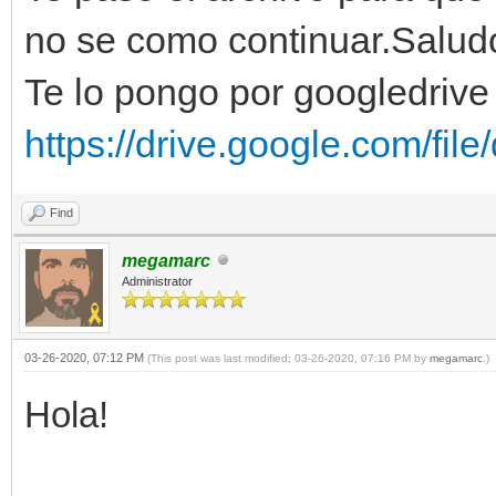
engine.sprites[self.s
no se como continuar.Salud
f.x,self.y)
Te lo pongo por googledrive 
self.y += self
https://drive.google.com/fil
def colision(self)
Find
megamarc
Administrator
if(engine.sprites[ene
ision()):
03-26-2020, 07:12 PM
(This post was last modified: 03-26-2020, 07:16 PM by
megamarc
.)
Hola!
engine.sprites[self.s