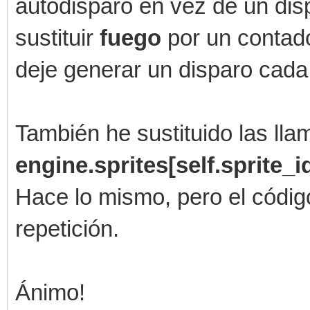
autodisparo en vez de un dis
engine.sprites[self.s
sustituir
fuego
por un contad
(True)
deje generar un disparo cada
def update(self):
También he sustituido las ll
pass
engine.sprites[self.sprite_i
Hace lo mismo, pero el códi
#disparo jugador-----
repetición.
---------------------
class DisparoJugador(
Ánimo!
def __init__(self,x