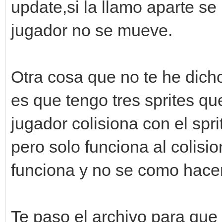
update,si la llamo aparte se
if(ventana.get_inp
jugador no se mueve.
and self.y > 16):
Otra cosa que no te he dic
engine.sprites[self.s
es que tengo tres sprites q
f.x,self.y)
jugador colisiona con el spr
self.y -= self
pero solo funciona al colisi
funciona y no se como hacer
elif(ventana.get_inpu
and self.y < 430):
Te paso el archivo para qu