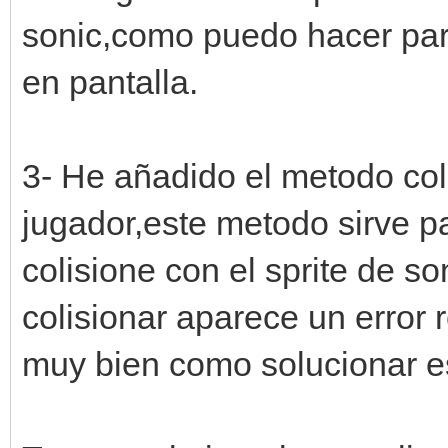
self.y -= self.v
sonic,como puedo hacer par
en pantalla.
def eliminar(self)
if(self.y < 32)
3- He añadido el metodo coli
jugador,este metodo sirve p
engine.sprites[self.s
colisione con el sprite de so
#instanciar objetos--
colisionar aparece un error r
---------------------
muy bien como solucionar e
jugador = Jugador()
enemigo = Enemigo()