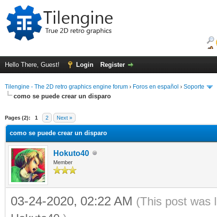
Hello There, Guest!
Login
Register
Tilengine - The 2D retro graphics engine forum
›
Foros en español
›
Soporte
como se puede crear un disparo
ge
Pages (2):
1
2
Next »
como se puede crear un disparo
Hokuto40
Member
03-24-2020, 02:22 AM
(This post was 