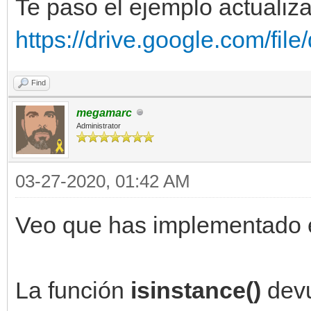
Te paso el ejemplo actualiz
https://drive.google.com/fil
#bucle---------------
---------------------
Find
while(ventana.process
megamarc
Administrator
jugador.update()
03-27-2020, 01:42 AM
ventana.draw_frame
Veo que has implementado e
La función
isinstance()
devu