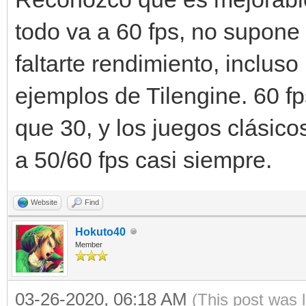
todo va a 60 fps, no supone
def mover(self):
faltarte rendimiento, inclus
ejemplos de Tilengine. 60 
if(ventana.get_input(
que 30, y los juegos clásico
self.x > 0):
a 50/60 fps casi siempre.
engine.sprites[self.s
Website
Find
f.x,self.y)
Hokuto40
Member
engine.sprites[self.s
03-26-2020, 06:18 AM
(This post was 