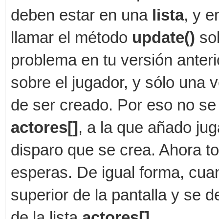
deben estar en una
lista
, y 
--------------------
class Enemigo(object)
llamar el método
update()
so
def __init__(self)
problema en tu versión anter
random.seed()
sobre el jugador, y sólo una 
self.x = random.r
de ser creado. Por eso no se 
self.y = random.ra
actores[]
, a la que añado ju
#obtener el sprite
disparo que se crea. Ahora t
muchos sprites
esperas. De igual forma, cua
self.sprite_id 
superior de la pantalla y se d
engine.get_available_
de la lista
actores[]
.