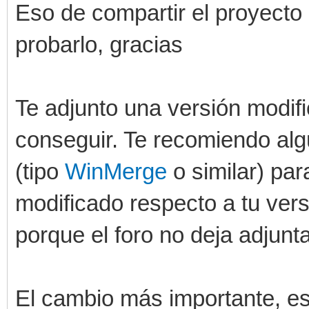
else:
Eso de compartir el proyecto
probarlo, gracias
engine.sprites[self.s
Te adjunto una versión modif
def disparar(self)
conseguir. Te recomiendo alg
if(ventana.get_inp
(tipo
WinMerge
o similar) pa
self.disparo_j
modificado respecto a tu vers
DisparoJugador(self.x
porque el foro no deja adjunt
self.disparo_ju
El cambio más importante, es
#enemigo-------------