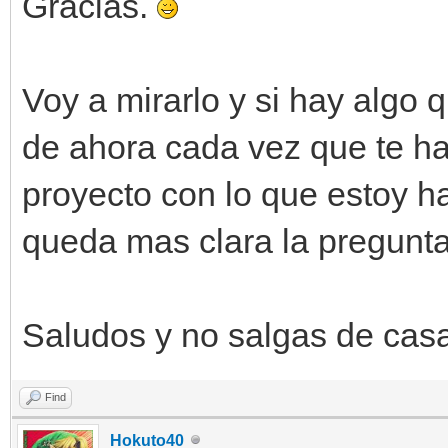
engine.sprites[self.s
Gracias.
n)
Voy a mirarlo y si hay algo 
engine.sprites[self.s
de ahora cada vez que te ha
proyecto con lo que estoy h
engine.sprites[self.s
queda mas clara la pregunta
f.x,self.y)
Saludos y no salgas de cas
engine.sprites[self.s
Find
engine.sprites[self.s
Hokuto40