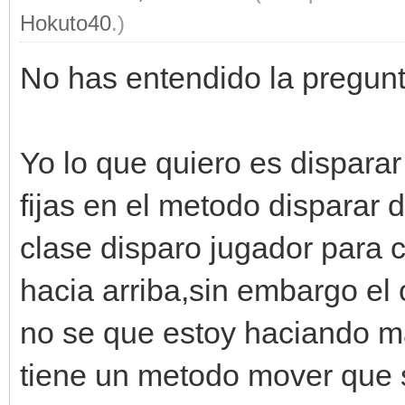
ine.Flags.FLIPX)
Hokuto40
.)
self.x -= self
No has entendido la pregunt
elif(ventana.get_inpu
Yo lo que quiero es disparar 
and self.x < 608):
fijas en el metodo disparar d
clase disparo jugador para 
engine.sprites[self.s
f.x,self.y)
hacia arriba,sin embargo el
no se que estoy haciando ma
engine.sprites[self.s
tiene un metodo mover que 
self.x += self