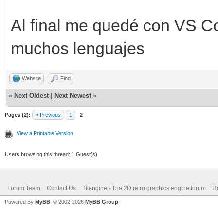
Al final me quedé con VS C
muchos lenguajes
Website
Find
«
Next Oldest
|
Next Newest
»
Pages (2):
« Previous
1
2
View a Printable Version
Users browsing this thread: 1 Guest(s)
Forum Team
Contact Us
Tilengine - The 2D retro graphics engine forum
Re
Powered By
MyBB
, © 2002-2026
MyBB Group
.