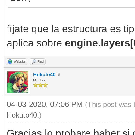
fíjate que la estructura es ti
aplica sobre
engine.layers[
Website
Find
Hokuto40
Member
04-03-2020, 07:06 PM
(This post was 
Hokuto40
.)
Gracias,lo probare haber si