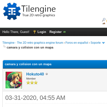
Hello There, Guest!
Login
Register
Tilengine - The 2D retro graphics engine forum
›
Foros en español
›
Soporte
camara y colision con un mapa
ge
camara y colision con un mapa
Hokuto40
Member
03-31-2020, 04:55 AM