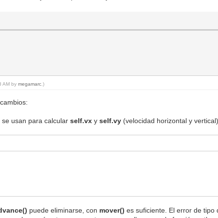
08 AM by
megamarc
.)
 cambios:
o se usan para calcular
self.vx
y
self.vy
(velocidad horizontal y vertical)
dvance()
puede eliminarse, con
mover()
es suficiente. El error de tip