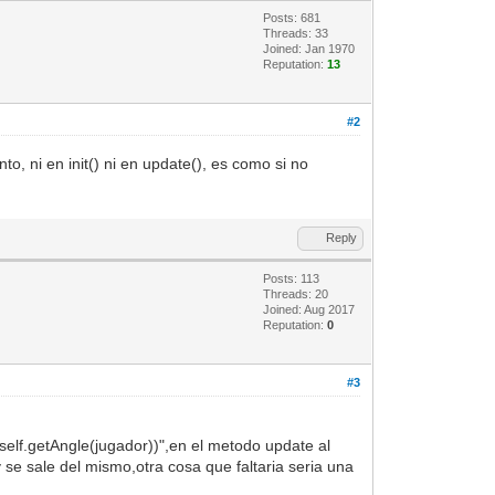
Posts: 681
Threads: 33
Joined: Jan 1970
Reputation:
13
#2
o, ni en init() ni en update(), es como si no
Reply
Posts: 113
Threads: 20
Joined: Aug 2017
Reputation:
0
#3
self.getAngle(jugador))",en el metodo update al
y se sale del mismo,otra cosa que faltaria seria una