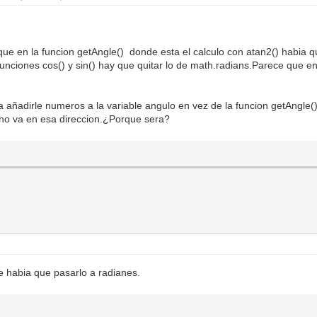
que en la funcion getAngle() donde esta el calculo con atan2() habia q
funciones cos() y sin() hay que quitar lo de math.radians.Parece que e
añadirle numeros a la variable angulo en vez de la funcion getAngle()
 no va en esa direccion.¿Porque sera?
e habia que pasarlo a radianes.