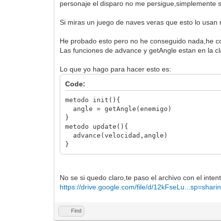
personaje el disparo no me persigue,simplemente seg
Si miras un juego de naves veras que esto lo usan 
He probado esto pero no he conseguido nada,he copi
Las funciones de advance y getAngle estan en la c
Lo que yo hago para hacer esto es:
Code:
metodo init(){
angle = getAngle(enemigo)
}
metodo update(){
advance(velocidad,angle)
}
No se si quedo claro,te paso el archivo con el inten
https://drive.google.com/file/d/12kFseLu...sp=shari
Find