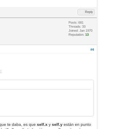
Reply
Posts: 681
Threads: 33
Joined: Jan 1970
Reputation:
13
#4
:
o que te daba, es que
self.x
y
self.y
están en punto