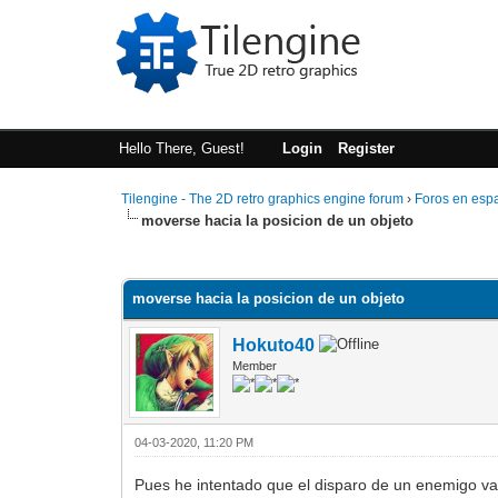
Hello There, Guest!
Login
Register
Tilengine - The 2D retro graphics engine forum
›
Foros en esp
moverse hacia la posicion de un objeto
1 Vote(s) - 2 Average
1
2
3
4
5
moverse hacia la posicion de un objeto
Hokuto40
Member
04-03-2020, 11:20 PM
Pues he intentado que el disparo de un enemigo vay