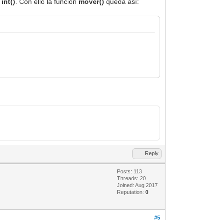
n
int()
. Con ello la función
mover()
queda así:
Reply
Posts: 113
Threads: 20
Joined: Aug 2017
Reputation:
0
#5