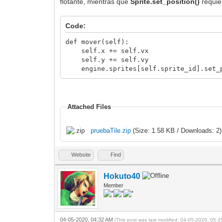
flotante, mientras que
Sprite.set_position()
requie
Code:
def mover(self):
self.x += self.vx
self.y += self.vy
engine.sprites[self.sprite_id].set_po
Attached Files
pruebaTile.zip
(Size: 1.58 KB / Downloads: 2)
Website
Find
Hokuto40
Member
04-05-2020, 04:32 AM
(This post was last modified: 04-05-2020, 05: