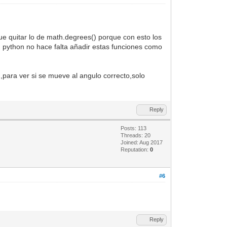
ue quitar lo de math.degrees() porque con esto los
n python no hace falta añadir estas funciones como
,para ver si se mueve al angulo correcto,solo
Reply
Posts: 113
Threads: 20
Joined: Aug 2017
Reputation:
0
#6
Reply