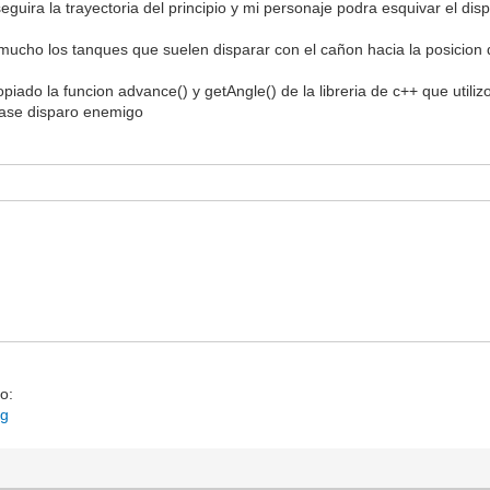
uira la trayectoria del principio y mi personaje podra esquivar el dis
mucho los tanques que suelen disparar con el cañon hacia la posicion 
ado la funcion advance() y getAngle() de la libreria de c++ que utili
lase disparo enemigo
to:
ng