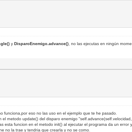
gle()
y
DisparoEnemigo.advance()
, no las ejecutas en ningún moment
 funciona,por eso no las uso en el ejemplo que te he pasado.
n el metodo update() del disparo enemigo "self.advance(self.velocidad,
s esta funcion en el metodo init() al ejecutar el programa da un error 
ine no la trae y tendria que crearla y no se como.