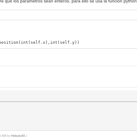
re que los parámetros sean enteros, para ello se usa la función pytho
sition(int(self.x),int(self.y))
35 AM by
Hokuto40
.)