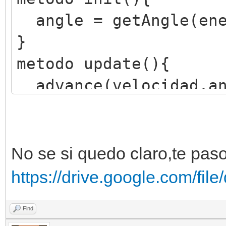
angle = getAngle(ene
}
metodo update(){
advance(velocidad,an
}
No se si quedo claro,te paso 
https://drive.google.com/fil
Find