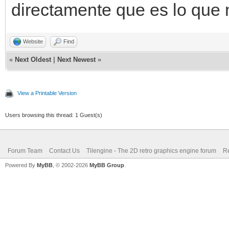
directamente que es lo que 
Website
Find
«
Next Oldest
|
Next Newest
»
View a Printable Version
Users browsing this thread: 1 Guest(s)
Forum Team
Contact Us
Tilengine - The 2D retro graphics engine forum
Re
Powered By
MyBB
, © 2002-2026
MyBB Group
.