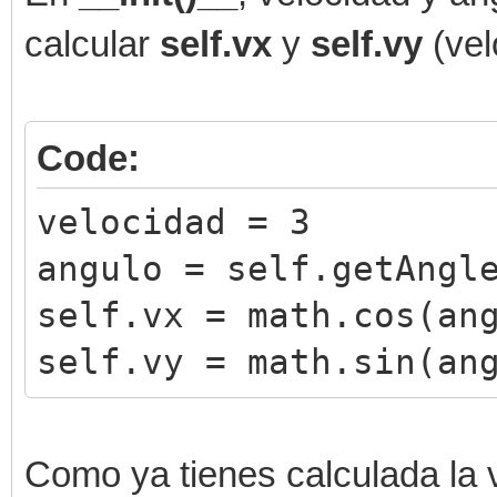
calcular
self.vx
y
self.vy
(vel
Code:
velocidad = 3
angulo = self.getAngl
self.vx = math.cos(an
self.vy = math.sin(an
Como ya tienes calculada la 