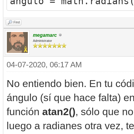
angulo = math.radians
Find
megamarc
Administrator
04-07-2020, 06:17 AM
No entiendo bien. En tu cód
ángulo (sí que hace falta) e
función
atan2()
, sólo que no
luego a radianes otra vez, t