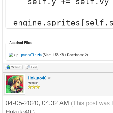
self.y += self.vy
engine.sprites[self.s
(self.x),int(self.y))
Attached Files
pruebaTile.zip
(Size: 1.58 KB / Downloads: 2)
Website
Find
Hokuto40
Member
04-05-2020, 04:32 AM
(This post was 
Hokuto40
.)