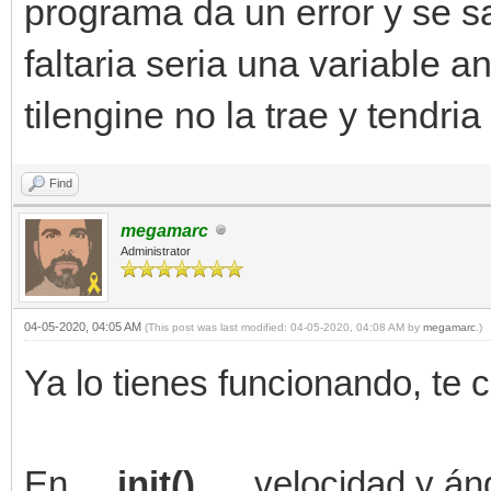
programa da un error y se s
faltaria seria una variable a
tilengine no la trae y tendri
Find
megamarc
Administrator
04-05-2020, 04:05 AM
(This post was last modified: 04-05-2020, 04:08 AM by
megamarc
.)
Ya lo tienes funcionando, te
En
__init()__
, velocidad y án