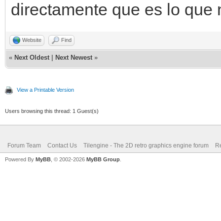
directamente que es lo que 
Website
Find
«
Next Oldest
|
Next Newest
»
View a Printable Version
Users browsing this thread: 1 Guest(s)
Forum Team
Contact Us
Tilengine - The 2D retro graphics engine forum
Re
Powered By
MyBB
, © 2002-2026
MyBB Group
.