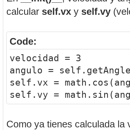
calcular
self.vx
y
self.vy
(vel
Code:
velocidad = 3
angulo = self.getAngl
self.vx = math.cos(an
self.vy = math.sin(an
Como ya tienes calculada la 