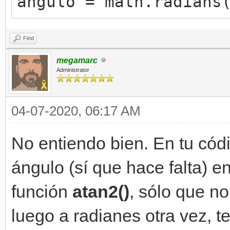
angulo = math.radians
Find
megamarc
Administrator
04-07-2020, 06:17 AM
No entiendo bien. En tu cód
ángulo (sí que hace falta) e
función
atan2()
, sólo que no
luego a radianes otra vez, t