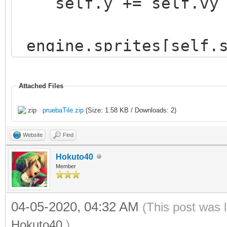
self.y += self.vy
engine.sprites[self.s
(self.x),int(self.y))
Attached Files
pruebaTile.zip
(Size: 1.58 KB / Downloads: 2)
Website
Find
Hokuto40
Member
04-05-2020, 04:32 AM
(This post was 
Hokuto40
.)