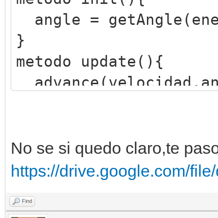
angle = getAngle(ene
}
metodo update(){
advance(velocidad,an
}
No se si quedo claro,te paso 
https://drive.google.com/fil
Find