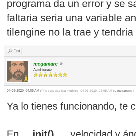
programa da un error y se s
faltaria seria una variable a
tilengine no la trae y tendri
Find
megamarc
Administrator
04-05-2020, 04:05 AM
(This post was last modified: 04-05-2020, 04:08 AM by
megamarc
.)
Ya lo tienes funcionando, te
En
__init()__
, velocidad y án