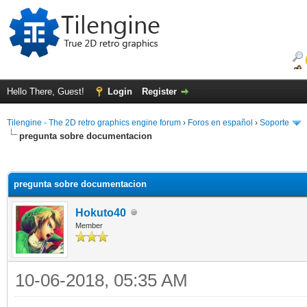
Hello There, Guest!
Login
Register
Tilengine - The 2D retro graphics engine forum
›
Foros en español
›
Soporte
pregunta sobre documentacion
ge
pregunta sobre documentacion
Hokuto40
Member
10-06-2018, 05:35 AM