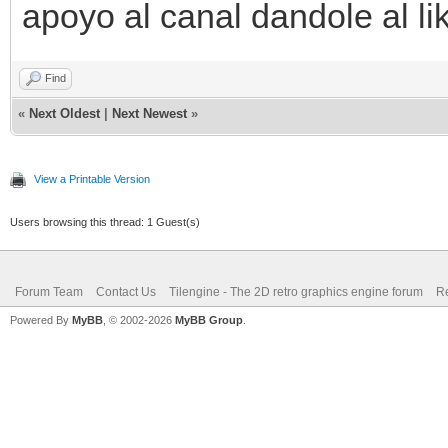
apoyo al canal dandole al li
Find
«
Next Oldest
|
Next Newest
»
View a Printable Version
Users browsing this thread: 1 Guest(s)
Forum Team
Contact Us
Tilengine - The 2D retro graphics engine forum
Re
Powered By
MyBB
, © 2002-2026
MyBB Group
.